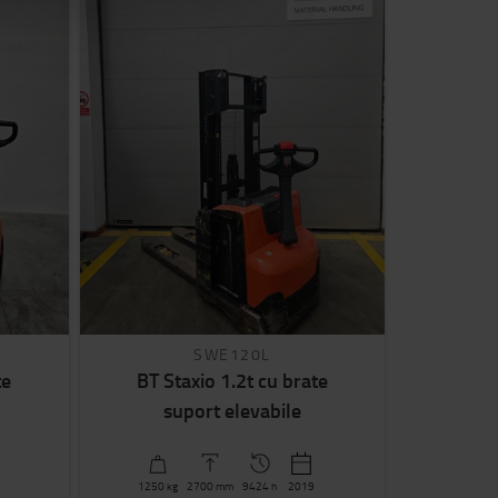
SWE120L
te
BT Staxio 1.2t cu brate
suport elevabile
1250
kg
2700
mm
9424 h
2019