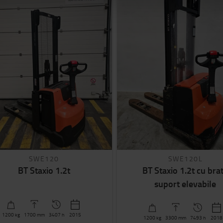
SWE120
SWE120L
BT Staxio 1.2t
BT Staxio 1.2t cu bra
suport elevabile
1200
kg
1700
mm
3407 h
2015
1200
kg
3300
mm
7493 h
2018