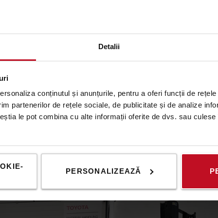
SWE120
BT Staxio 1.2t
Detalii
1200
kg
4500
mm
3676 h
2020
uri
rsonaliza conținutul și anunțurile, pentru a oferi funcții de rețele
im partenerilor de rețele sociale, de publicitate și de analize info
SWE120
ceștia le pot combina cu alte informații oferite de dvs. sau culese î
BT Staxio 1.2t
OKIE-
1200
kg
3300
mm
96 h
2022
PERSONALIZEAZĂ
P
E
andut
Vandut