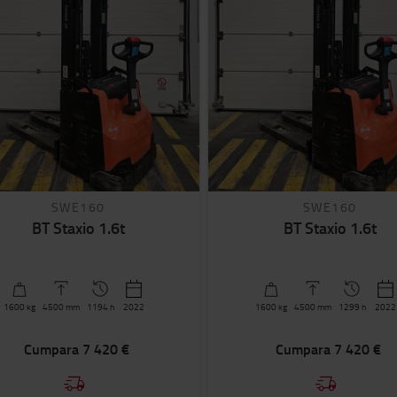
SWE160
SWE160
BT Staxio 1.6t
BT Staxio 1.6t
1600
kg
4500
mm
1194 h
2022
1600
kg
4500
mm
1299 h
2022
Cumpara
7 420 €
Cumpara
7 420 €