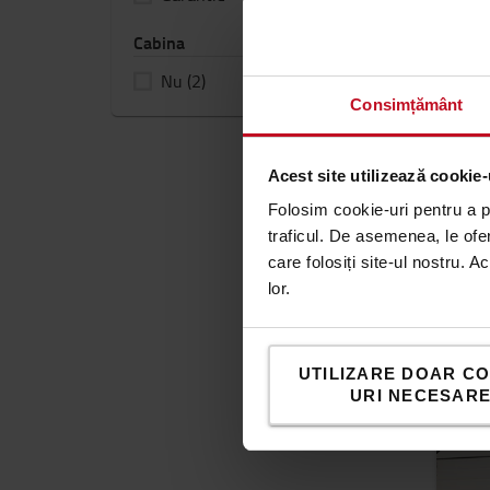
Cabina
Nu
(2)
Consimțământ
Acest site utilizează cookie-
Folosim cookie-uri pentru a pe
traficul. De asemenea, le ofer
care folosiți site-ul nostru. A
lor.
UTILIZARE DOAR CO
URI NECESAR
V