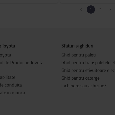
1
2
e Toyota
Sfaturi si ghiduri
Toyota
Ghid pentru paleti
ul de Productie Toyota
Ghid pentru transpaletele el
Ghid pentru stivuitoare elec
bilitate
Ghid pentru catarge
de conduita
Inchiriere sau achizitie?
tate in munca