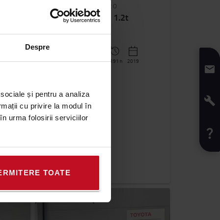
SWE120
BT Staxio 1.2t
Despre
1200
kg
3300
mm
1191 h
2019
 sociale și pentru a analiza
rmații cu privire la modul în
n urma folosirii serviciilor
ERMITERE TOATE
Vandut