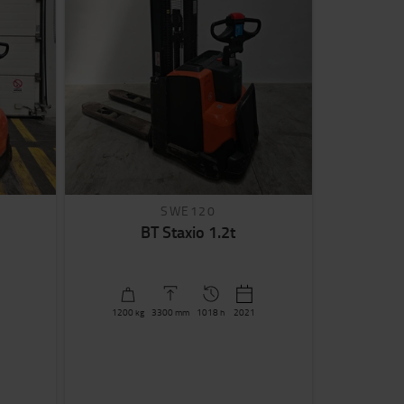
SWE120
BT Staxio 1.2t
1200
kg
3300
mm
1018 h
2021