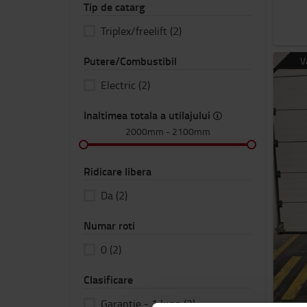
Tip de catarg
Triplex/freelift
(2)
Putere/Combustibil
V
Electric
(2)
Inaltimea totala a utilajului
2000mm
-
2100mm
Ridicare libera
Da
(2)
Numar roti
0
(2)
Clasificare
Garantie - 1 luna
(2)