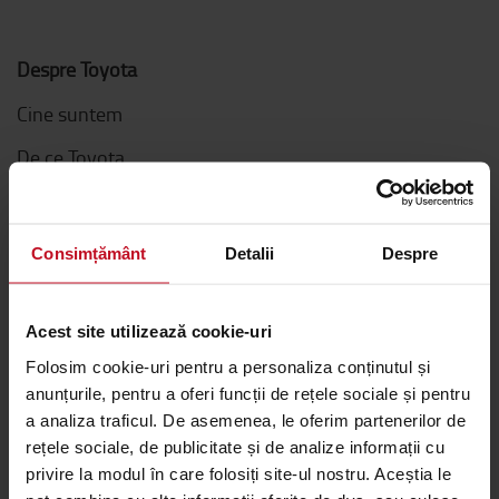
Despre Toyota
Cine suntem
De ce Toyota
Lucreaza la Toyota Material Handling
Termeni campanii de Marketing
Consimțământ
Detalii
Despre
Informatii despre Toyota Material Handling Romania
Acest site utilizează cookie-uri
Valorile Toyota
Folosim cookie-uri pentru a personaliza conținutul și
Calea Toyota
anunțurile, pentru a oferi funcții de rețele sociale și pentru
a analiza traficul. De asemenea, le oferim partenerilor de
Sistemul de Productie Toyota (TPS)
rețele sociale, de publicitate și de analize informații cu
privire la modul în care folosiți site-ul nostru. Aceștia le
Sustenabilitate