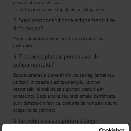
pe care afacerea dvs o are
- cand apare o nevoie rapida de un echipament
2. Sunt responsabil daca echipamentul se
defecteaza?
Verifica inainte ce este inclus in contractul de
inchiriere. .
3. Trebuie sa platesc pentru avariile
echipamentului?
Daca avarierea a survenit din cauza neglijentei sau
utilizarii incorecte a echipamentului, sunteti
responsabil si trebuie sa suportati costurile in
consecinta. Daca erorile sau problemele identificate
sunt defecte din fabrica, costurile de remediere sunt
acoperite de contract.
4. Ce trebuie sa stiu pentru a alege
echipamentul potrivit?