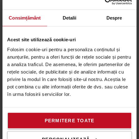
- Care sunt datele aplicatiei? Pentru ce folisiti
echipamentul?
Consimțământ
Detalii
Despre
- Care este greutatea sarcinii pe care trebuie sa o
miscati si la care este centrul de greutate?
- La ce inaltime trebuie ridicata sarcina?
Acest site utilizează cookie-uri
- Daca exista restrictii de inaltime *
Folosim cookie-uri pentru a personaliza conținutul și
- Daca aveti rampa de incarcare/descarcare **
anunțurile, pentru a oferi funcții de rețele sociale și pentru
* Cu restrictii de inaltime ne referim la cea mai mica
a analiza traficul. De asemenea, le oferim partenerilor de
inaltime prin care trebuie sa treaca echipamentul,
rețele sociale, de publicitate și de analize informații cu
atat in timpul descarcarii, cat si in timpul lucrului.
privire la modul în care folosiți site-ul nostru. Aceștia le
De exemplu: conducte de ventilatie sau grinzi joase
pot combina cu alte informații oferite de dvs. sau culese
în urma folosirii serviciilor lor.
** Cum putem descarca echipamentul - exista
facilitati de descarcare? Echipamentele sunt adesea
trimise cu un camion si este necesara descarcarea si
incarcarea lor la locatie.
PERMITERE TOATE