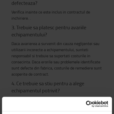
defecteaza?
Verifica inainte ce este inclus in contractul de
inchiriere. .
3. Trebuie sa platesc pentru avariile
echipamentului?
Daca avarierea a survenit din cauza neglijentei sau
utilizarii incorecte a echipamentului, sunteti
responsabil si trebuie sa suportati costurile in
consecinta. Daca erorile sau problemele identificate
sunt defecte din fabrica, costurile de remediere sunt
acoperite de contract.
4. Ce trebuie sa stiu pentru a alege
echipamentul potrivit?
- Care sunt datele aplicatiei? Pentru ce folisiti
echipamentul?
- Care este greutatea sarcinii pe care trebuie sa o