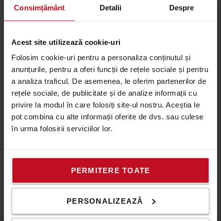
miscati si la care este centrul de greutate?
Consimțământ
Detalii
Despre
- La ce inaltime trebuie ridicata sarcina?
- Daca exista restrictii de inaltime *
- Daca aveti rampa de incarcare/descarcare **
Acest site utilizează cookie-uri
Folosim cookie-uri pentru a personaliza conținutul și
* Cu restrictii de inaltime ne referim la cea mai mica
anunțurile, pentru a oferi funcții de rețele sociale și pentru
inaltime prin care trebuie sa treaca echipamentul,
a analiza traficul. De asemenea, le oferim partenerilor de
atat in timpul descarcarii, cat si in timpul lucrului.
rețele sociale, de publicitate și de analize informații cu
De exemplu: conducte de ventilatie sau grinzi joase
privire la modul în care folosiți site-ul nostru. Aceștia le
** Cum putem descarca echipamentul - exista
pot combina cu alte informații oferite de dvs. sau culese
facilitati de descarcare? Echipamentele sunt adesea
în urma folosirii serviciilor lor.
trimise cu un camion si este necesara descarcarea si
incarcarea lor la locatie.
PERMITERE TOATE
PERSONALIZEAZĂ