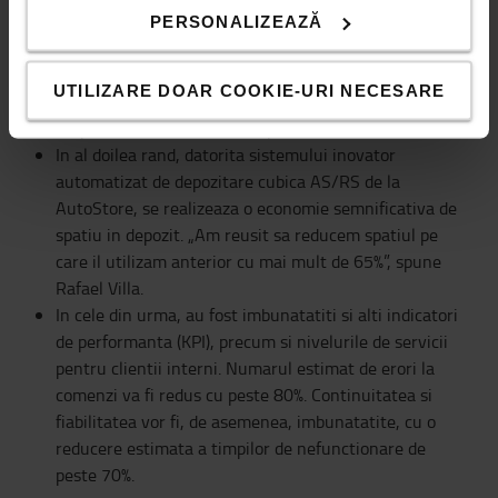
rapid din zona de depozitare la persoana care
PERSONALIZEAZĂ
gestioneaza comanda, dar si introducerea pieselor in
sistemul de depozitare se realizeaza mai rapid. Astfel,
UTILIZARE DOAR COOKIE-URI NECESARE
se obtine un flux mai eficient de tip „goods to man” si
un proces mai eficient de depozitare a marfurilor.
In al doilea rand, datorita sistemului inovator
automatizat de depozitare cubica AS/RS de la
AutoStore, se realizeaza o economie semnificativa de
spatiu in depozit. „Am reusit sa reducem spatiul pe
care il utilizam anterior cu mai mult de 65%”, spune
Rafael Villa.
In cele din urma, au fost imbunatatiti si alti indicatori
de performanta (KPI), precum si nivelurile de servicii
pentru clientii interni. Numarul estimat de erori la
comenzi va fi redus cu peste 80%. Continuitatea si
fiabilitatea vor fi, de asemenea, imbunatatite, cu o
reducere estimata a timpilor de nefunctionare de
peste 70%.