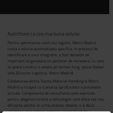
AutoStore ca cea mai buna solutie
Pentru optimizarea centrului logistic, Metro Madrid
cauta o solutie automatizata specifica. In procesul de
identificare a unui integrator, a fost deosebit de
important sa gaseasca un partener de incredere, cu care
sa poata construi o relatie pe termen lung, spune Rafael
Villa (Director Logistica, Metro Madrid).
Colaborarea dintre Toyota Material Handling si Metro
Madrid a inceput cu o analiza aprofundata a proceselor
actuale. Componenta de consultanta este esentiala
pentru alegerea corecta a tehnologiei care ofera cea mai
eficienta solutie. In urma analizei datelor, s-a decis
utilizarea unui sistem compact automatizat de