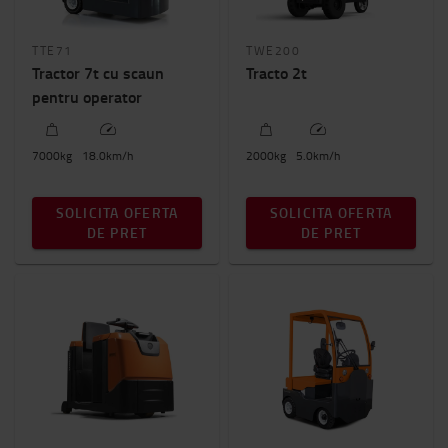
TTE71
TWE200
Tractor 7t cu scaun
Tracto 2t
pentru operator
7000
kg
18.0
km/h
2000
kg
5.0
km/h
SOLICITA OFERTA
SOLICITA OFERTA
DE PRET
DE PRET