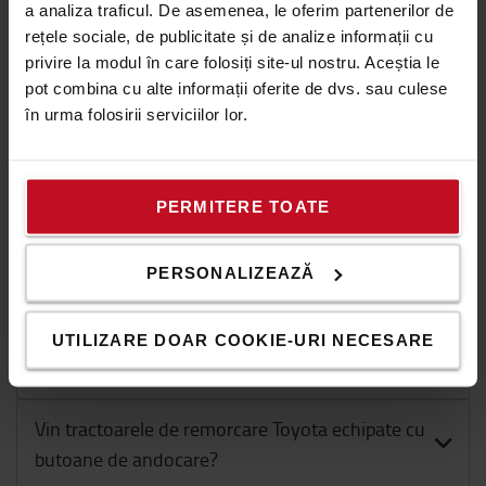
a analiza traficul. De asemenea, le oferim partenerilor de
buna pentru operator?
rețele sociale, de publicitate și de analize informații cu
privire la modul în care folosiți site-ul nostru. Aceștia le
Ce tip de baterie este potrivit pentru Toyota
pot combina cu alte informații oferite de dvs. sau culese
Tracto?
în urma folosirii serviciilor lor.
Poate fi folosit un carucior cu platforma Toyota
si pentru remorcarea altor sarcini?
PERMITERE TOATE
Care este diferenta dintre directia pe 2 roti si
PERSONALIZEAZĂ
cea pe 4 roti la transportorii de sarcina?
Poate fi inlocuita carligul de remorcare pentru a
UTILIZARE DOAR COOKIE-URI NECESARE
se potrivi cu suportii mei de sarcina?
Vin tractoarele de remorcare Toyota echipate cu
butoane de andocare?