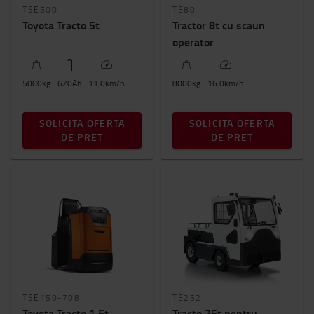
TSE500
TE80
Toyota Tracto 5t
Tractor 8t cu scaun
operator
5000
kg
620
Ah
11.0
km/h
8000
kg
16.0
km/h
SOLICITA OFERTA
SOLICITA OFERTA
DE PRET
DE PRET
TSE150-708
TE252
Toyota Tracto 1.5t
Tracto 25t pentru