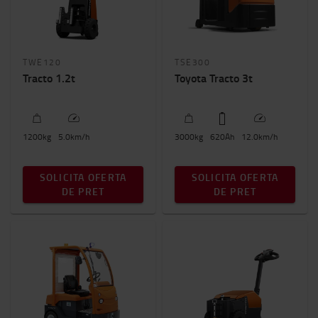
1200kg
-
29000kg
Inaltimea totala a utilajului
TWE120
TSE300
1000mm
-
2100mm
Tracto 1.2t
Toyota Tracto 3t
1200
kg
5.0
km/h
3000
kg
620
Ah
12.0
km/h
SOLICITA OFERTA
SOLICITA OFERTA
DE PRET
DE PRET