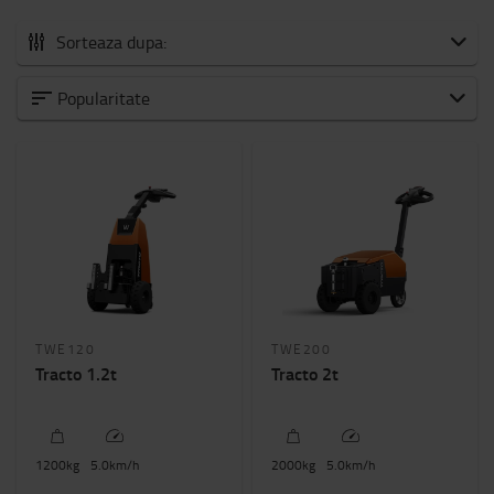
Sorteaza dupa:
Toata gama
Popularitate
Echipament de tractare cu operator pedestru
Echipament de tractare cu cabina
Echipament de tractare cu scaun pentru operator
Capacitate
1200kg
-
2000kg
Inaltimea totala a utilajului
TWE120
TWE200
1000mm
-
1200mm
Tracto 1.2t
Tracto 2t
1200
kg
5.0
km/h
2000
kg
5.0
km/h