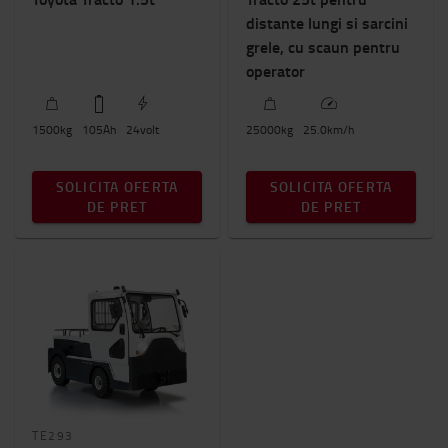
distante lungi si sarcini
grele, cu scaun pentru
operator
1500
kg
105
Ah
24
volt
25000
kg
25.0
km/h
SOLICITA OFERTA
SOLICITA OFERTA
DE PRET
DE PRET
TE293