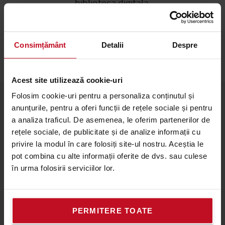
biblioteca digitala
ECHIPAMENTE DE TRACTARE
BIBLIOTECA
DIGITALA
Consimțământ
Detalii
Despre
Acest site utilizează cookie-uri
Folosim cookie-uri pentru a personaliza conținutul și
anunțurile, pentru a oferi funcții de rețele sociale și pentru
Despre Toyota
a analiza traficul. De asemenea, le oferim partenerilor de
rețele sociale, de publicitate și de analize informații cu
Cine suntem
privire la modul în care folosiți site-ul nostru. Aceștia le
De ce Toyota
pot combina cu alte informații oferite de dvs. sau culese
în urma folosirii serviciilor lor.
Lucreaza la Toyota Material Handling
Termeni campanii de Marketing
PERMITERE TOATE
Informatii despre Toyota Material Handling Romania