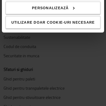
PERSONALIZEAZĂ
Valorile Toyota
Calea Toyota
UTILIZARE DOAR COOKIE-URI NECESARE
Sistemul de Productie Toyota (TPS)
Sustenabilitate
Codul de conduita
Securitate in munca
Sfaturi si ghiduri
Ghid pentru paleti
Ghid pentru transpaletele electrice
Ghid pentru stivuitoare electrice