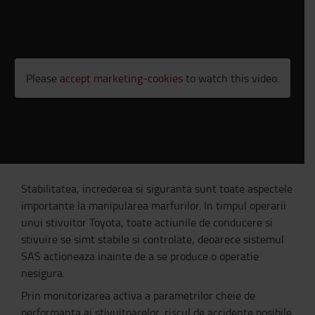
Please
accept marketing-cookies
to watch this video.
Stabilitatea, increderea si siguranta sunt toate aspectele
importante la manipularea marfurilor. In timpul operarii
unui stivuitor Toyota, toate actiunile de conducere si
stivuire se simt stabile si controlate, deoarece sistemul
SAS actioneaza inainte de a se produce o operatie
nesigura.
Prin monitorizarea activa a parametrilor cheie de
performanta ai stivuitoarelor, riscul de accidente posibile