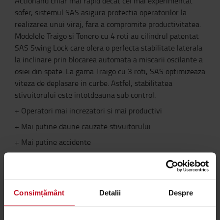
Actionand chiar mai rapid decat cel mai experimentat
sofer, sistemul SAS asigura protectia operatorilor la
realizarea unui viraj, fara a compromite productivitatea.
Modelele Traigo si Tonero cu 4 roti au cilindrul patentat
SAS Swing Lock care ofera o perfecta stabilitate laterala
la inclinare prin blocarea automata a miscarii oscilante a
osiei din spate. La gama Traigo cu 3 roti, SAS optimizeaza
viteza de deplasare in curbe. Astfel, stabilitatea
stivuitorului este intotdeauna sub control.
+ Operatori mai increzatori si mai productivi
+ Mai putine daune cauzate stivuitorului
+ Mai putine accidente
+ Mai multi paleti manevrati
+ Costuri operationale mai mici
Consimțământ
Detalii
Despre
Confort sporit la transportul pe
distante lungi