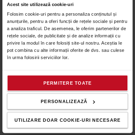
Acest site utilizează cookie-uri
Reducerea presiunii fizice asupra soferilor prin
Folosim cookie-uri pentru a personaliza conținutul și
asigurarea unei pozitii confortabile de condus, care va
anunțurile, pentru a oferi funcții de rețele sociale și pentru
influenta in mod pozitiv productivitatea si sanatatea
a analiza traficul. De asemenea, le oferim partenerilor de
acestora. Sincronizatorul de directie SAS aliniaza
rețele sociale, de publicitate și de analize informații cu
automat manerul volanului cu pozitia rotilor din spate.
privire la modul în care folosiți site-ul nostru. Aceștia le
Aceasta aliniere ajuta soferii sa aiba o pozitie de condus
pot combina cu alte informații oferite de dvs. sau culese
ergonomica si sa manevreze stivuitorul in cel mai
în urma folosirii serviciilor lor.
eficient mod pentru o operare sigura si productiva. In
plus, gama noastra cu 4 roti are un design unic al axului
din spate, cu cilindru Swing Lock, oferind o stabilitate
superioara si asigurand confortul soferului pe orice tip de
PERMITERE TOATE
pardoseala.
+ Conditii de lucru mai confortabile si operatori mai
PERSONALIZEAZĂ
productivi
+ Mai multi paleti manevrati
UTILIZARE DOAR COOKIE-URI NECESARE
+ Costuri operationale mai mici