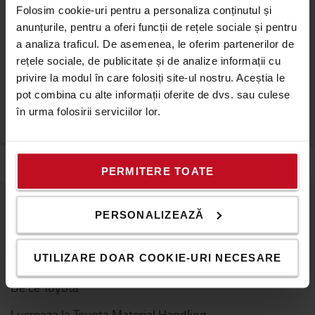
Folosim cookie-uri pentru a personaliza conținutul și
Manoeuvring
4
anunțurile, pentru a oferi funcții de rețele sociale și pentru
a analiza traficul. De asemenea, le oferim partenerilor de
rețele sociale, de publicitate și de analize informații cu
Lifting
5
privire la modul în care folosiți site-ul nostru. Aceștia le
pot combina cu alte informații oferite de dvs. sau culese
Special requirements
în urma folosirii serviciilor lor.
6
PERMITERE TOATE
PERSONALIZEAZĂ
Despre Toyota
Cine suntem
UTILIZARE DOAR COOKIE-URI NECESARE
De ce Toyota
Lucreaza la Toyota Material Handling