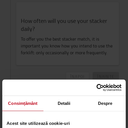
How often will you use your stacker
daily?
To offer you the best stacker match, it is
important you know how you intend to use the
forklift: only occasionally or more frequently.
ÎNAPOI
ÎNAINTE
Load handling
2
Consimțământ
Detalii
Despre
Load carrier
3
Acest site utilizează cookie-uri