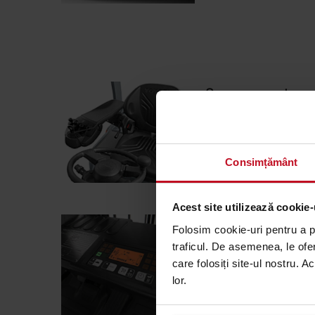
Operare comoda
Scaunul complet reglabil
lombar, spatiul mare pe
directie reglabila ofera
Consimțământ
ergonomica.
Acest site utilizează cookie-
Afisaj multifunctiona
Folosim cookie-uri pentru a pe
traficul. De asemenea, le ofer
Afisajul tabloului de bo
care folosiți site-ul nostru. A
Comenzile sunt toate in
lor.
intr-un singur ecran pe
si confortul operatorilo