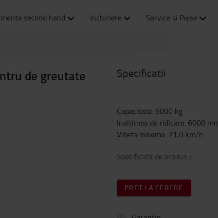
amente second hand
Inchiriere
Service si Piese
Specificatii
entru de greutate
Capacitate
:
6000
kg
Inaltimea de ridicare
:
6000
m
Viteza maxima
:
21,0
km/h
Specificatii de produs
>
PRET LA CERERE
Garantie