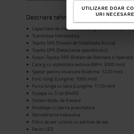
UTILIZARE DOAR CO
URI NECESAR
Descriere tehnica
Capacitate de incarcare 6000kg cu centrul de in
Transmisie hidrostatica
Toyota SAS (Sistem de Stabilitate Activa)
Toyota OPS (Detectarea operatorului)
Scaun Toyota ORS (Sistem de Retinere a Operator
Catarg cu vizibilitate extinsa (MFH: 3000 mm)
Spatar pentru incarcare (Inaltime: 1220 mm)
Furci lungi (Lungime: 1000 mm)
Furca lunga cu bara (Lungime: 1170 mm)
Supapa cu 3 cai (A400)
Sistem dublu de franare
Anvelope cu perna pneumatica
Servodirectie hidraulica
Filtru de aer ciclone cu admisie de aer
Faruri LED