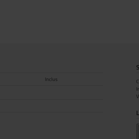
S
Inclus
C
I
V
L