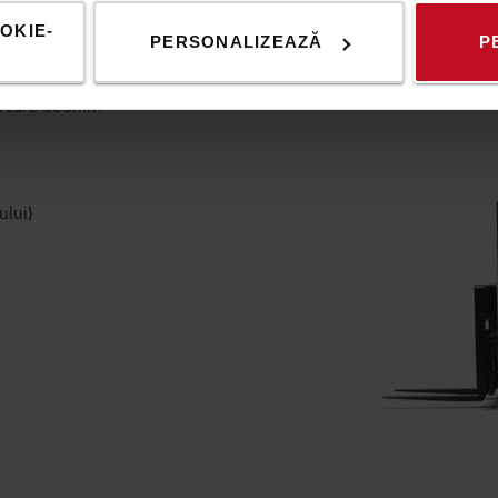
OKIE-
PERSONALIZEAZĂ
P
E
carcare 600mm
ului)