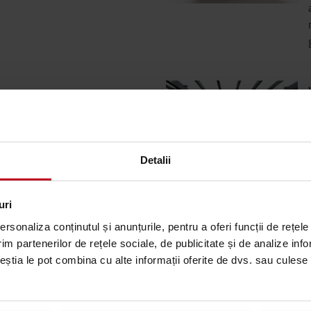
, cu aripi laterale si suport
ntru picioare si coloana de
 fiecarui sofer o experienta
Detalii
uri
l
rsonaliza conținutul și anunțurile, pentru a oferi funcții de rețele
im partenerilor de rețele sociale, de publicitate și de analize info
rd este usor si intuitiv.
ceștia le pot combina cu alte informații oferite de dvs. sau culese î
tegrate intr-un singur loc,
ntru productivitate sporita
r.