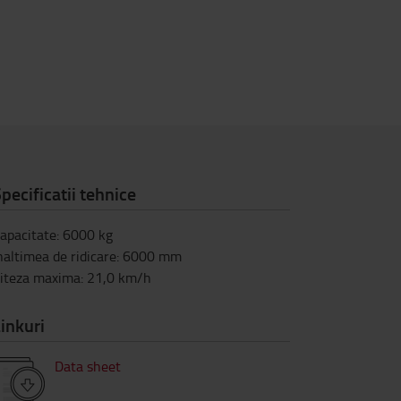
pecificatii tehnice
apacitate
:
6000
kg
naltimea de ridicare
:
6000
mm
iteza maxima
:
21,0
km/h
inkuri
Data sheet