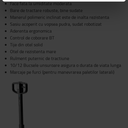
Face fata la umiditate moderata
Bare de tractare robuste, bine sudate
Manerul polimeric inclinat este de inalta rezistenta
Sasiu acoperit cu vopsea pudra, sudat robotizat
Aderenta ergonomica
Control de coborare BT
Tije din otel solid
Otel de rezistenta mare
Rulment puternic de tractiune
10/12 Bucsele unsuroare asigura o durata de viata lunga
Marcaje pe furci (pentru manevrarea paletilor laterali)