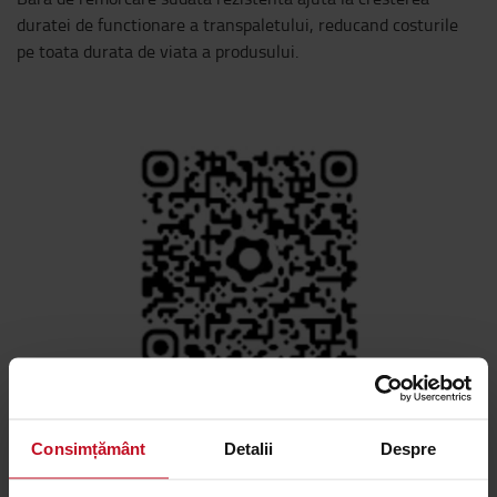
duratei de functionare a transpaletului, reducand costurile
pe toata durata de viata a produsului.
Consimțământ
Detalii
Despre