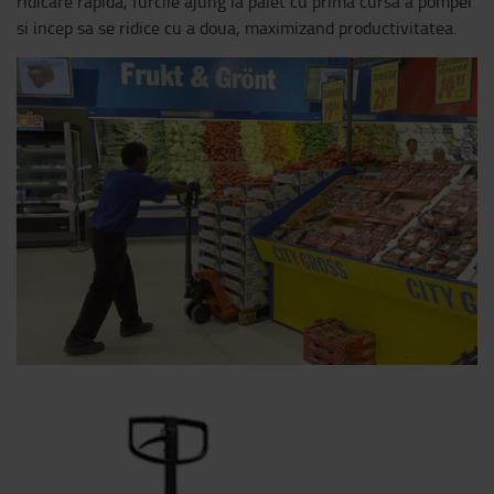
ridicare rapida, furcile ajung la palet cu prima cursa a pompei
si incep sa se ridice cu a doua, maximizand productivitatea.