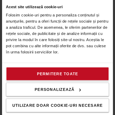
Cu SSAB Zero™ steel
Acest site utilizează cookie-uri
Folosim otel reciclat produs cu energie electrica si biogaz
Folosim cookie-uri pentru a personaliza conținutul și
fara combustibili fosili la cadru, in modelele standard ale
anunțurile, pentru a oferi funcții de rețele sociale și pentru
transpaletelor noastre manuale. Prezenta SSAB Zero™
a analiza traficul. De asemenea, le oferim partenerilor de
steel ofera o amprenta de carbon semnificativ mai mica in
rețele sociale, de publicitate și de analize informații cu
comparatie cu otelul neprelucrat.
privire la modul în care folosiți site-ul nostru. Aceștia le
pot combina cu alte informații oferite de dvs. sau culese
Descriere tehnica
în urma folosirii serviciilor lor.
Modelul BT Lifter Wet Spec este ca si o transpaleta manuala
standard, dar cu axe din otel inoxidabil si rulmenti cu bile.
Pentru o productivitate crescuta, sistemul hidraulic cu
PERMITERE TOATE
ridicare rapida va permite sa ridicati sarcina in doar doi timpi.
Astfel, marfurile sunt mutate cu un efort minim, asigurand
PERSONALIZEAZĂ
eficienta maxima si confort pentru operator.
Pentru utilizare in conditii umede, la temperaturi negative
si in industria de prelucrare a produselor alimentare cu
UTILIZARE DOAR COOKIE-URI NECESARE
marfuri ambalate