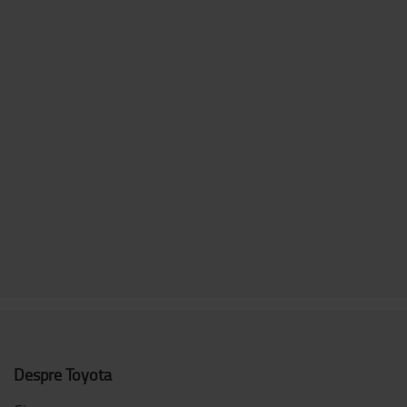
BT Staxio 1t Compact
1000
kg
2000
mm
5,5
km/h
5 211 €
;
Despre Toyota