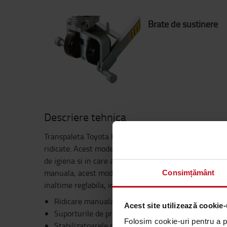
Brate de sustinere
Descriere tehnica
Transpaleta Toyota High Lifter Inox asigura manipular
ridicate. Acest model a fost conceput pentru aplicatii
de igiena si in care ar putea aparea coroziune. Pe la
manuala, acest model serveste, de asemenea, ca o sta
Consimțământ
inaltime reglabila, ideala pentru operatiunile de distri
Ridicare manuala
Acest site utilizează cookie-
Suporturile de prindere din fata rolelor reduc riscu
Folosim cookie-uri pentru a pe
Stabilizatoarele reglabile franeaza automat pentru