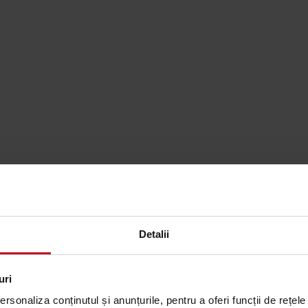
e ergonomica a marfii la inaltimi
 care necesita un standard ridicat
nga functionarea ca o transpaleta
tie de lucru confortabila, cu
Detalii
butie si sortare.
uri
l de a scapa sarcina.
rsonaliza conținutul și anunțurile, pentru a oferi funcții de rețele
 a asigura siguranta si