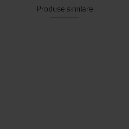
Produse similare
ta Pro Lifter
sita cu pana la 67% mai
a forta de pornire
de manevrat - functii in
e directii
utin efort pentru operator -
natateste productivitatea
 usor peste obstacole, cum ar
agurile
nție de 99 de ani pentru