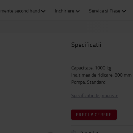
amente second hand
Inchiriere
Service si Piese
Specificatii
Capacitate
:
1000
kg
Inaltimea de ridicare
:
800
mm
Pompa
:
Standard
Specificatii de produs
>
PRET LA CERERE
Garantie