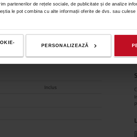
im partenerilor de rețele sociale, de publicitate și de analize info
ceștia le pot combina cu alte informații oferite de dvs. sau culese î
 automat la ridicarea normala la
OKIE-
PERSONALIZEAZĂ
P
E
S
Inclus
C
I
L