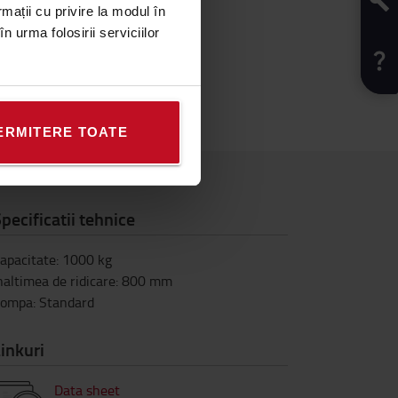
rmații cu privire la modul în
n urma folosirii serviciilor
ERMITERE TOATE
pecificatii tehnice
apacitate
:
1000
kg
naltimea de ridicare
:
800
mm
Pompa
:
Standard
inkuri
Data sheet