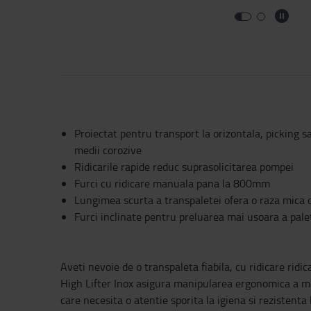
Proiectat pentru transport la orizontala, picking s
medii corozive
Ridicarile rapide reduc suprasolicitarea pompei
Furci cu ridicare manuala pana la 800mm
Lungimea scurta a transpaletei ofera o raza mica d
Furci inclinate pentru preluarea mai usoara a palet
Aveti nevoie de o transpaleta fiabila, cu ridicare ridic
High Lifter Inox asigura manipularea ergonomica a mar
care necesita o atentie sporita la igiena si rezistenta