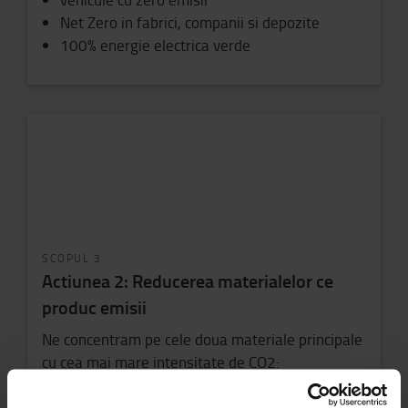
Net Zero in fabrici, companii si depozite
100% energie electrica verde
SCOPUL 3
Actiunea 2: Reducerea materialelor ce
produc emisii
Ne concentram pe cele doua materiale principale
cu cea mai mare intensitate de CO2:
tranzitia catre otel verde si reciclat
tranzitia la tehnologia bateriilor cu emisii