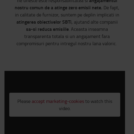
angajamentul
ne uneste este responsabilitatea si
nostru comun de a atinge zero emisii nete.
De fapt,
in calitate de furnizor, suntem pe deplin implicati in
atingerea obiectivelor SBTi
, ajutand alte companii
sa-si reduca emisiile
. Aceasta inseamna
transparenta totala si un angajament fara
compromisuri pentru intregul nostru lana valoric.
Please
accept marketing-cookies
to watch this
video.