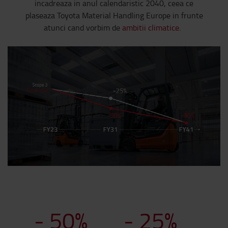
incadreaza in anul calendaristic 2040, ceea ce
plaseaza Toyota Material Handling Europe in frunte
atunci cand vorbim de
ambitii climatice
.
-
50
%
-
25
%