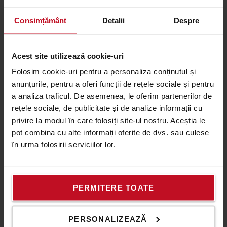
reduse de CO2
Consimțământ
Detalii
Despre
Acest site utilizează cookie-uri
Folosim cookie-uri pentru a personaliza conținutul și
anunțurile, pentru a oferi funcții de rețele sociale și pentru
a analiza traficul. De asemenea, le oferim partenerilor de
rețele sociale, de publicitate și de analize informații cu
privire la modul în care folosiți site-ul nostru. Aceștia le
SCOPUL 3
pot combina cu alte informații oferite de dvs. sau culese
Actunea 3: Circularitatea
în urma folosirii serviciilor lor.
Imbunatatirea proiectarii ecologice si a duratei
PERMITERE TOATE
de viata a echipamentelor:
utilizarea materialelor si pieselor reciclate
PERSONALIZEAZĂ