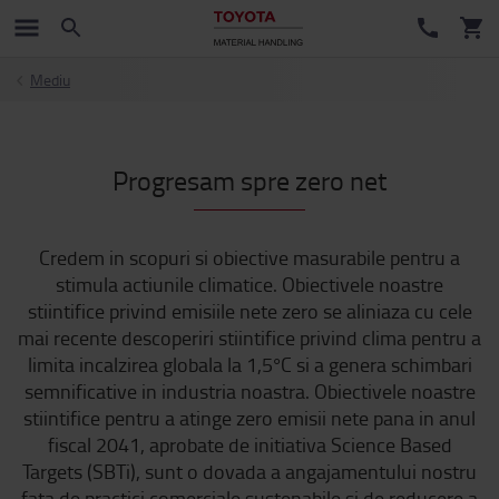
Mediu
Progresam spre zero net
Credem in scopuri si obiective masurabile pentru a
stimula actiunile climatice. Obiectivele noastre
stiintifice privind emisiile nete zero se aliniaza cu cele
mai recente descoperiri stiintifice privind clima pentru a
limita incalzirea globala la 1,5°C si a genera schimbari
semnificative in industria noastra. Obiectivele noastre
stiintifice pentru a atinge zero emisii nete pana in anul
fiscal 2041, aprobate de initiativa Science Based
Targets (SBTi), sunt o dovada a angajamentului nostru
fata de practici comerciale sustenabile si de reducere a