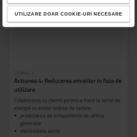
prelungirea duratei de viata
UTILIZARE DOAR COOKIE-URI NECESARE
SCOPUL 3
Actiunea 4: Reducerea emisiilor in faza de
utilizare
Colaborarea cu clientii pentru a trece la surse de
energie cu emisii reduse de carbon:
proiectarea de echipamente de ultima
generatie
electricitate verde