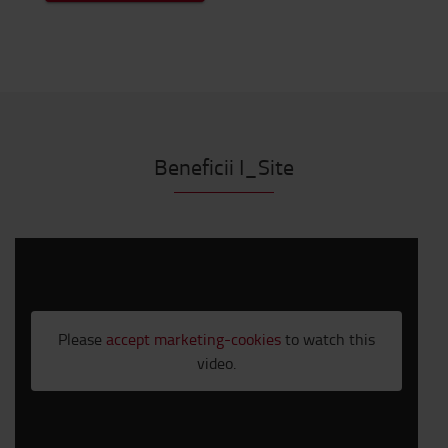
Beneficii I_Site
Please
accept marketing-cookies
to watch this
video.