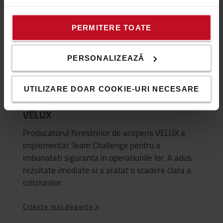
PERMITERE TOATE
PERSONALIZEAZĂ
UTILIZARE DOAR COOKIE-URI NECESARE
Mai putine coliziuni in depozitul central
VELUX
Producatorul ferestrelor de acoperis VELUX a
implementat Team Challenge pentru a
imbunatati siguranta in operatiunile lor. A adus
rezultate imediate si a aratat o scadere clara a
coliziunilor.
Citeste mai departe >