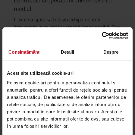
Contribuiti la operatiuni prietenoase cu
mediul
I_Site va ajuta sa folositi echipamentele
inteligente in cel mai sustenabil mod posibil. Cu o
durata de viata mai lunga a utilajului si, ca
rezultat, emisii mai mici de CO2.
Durata de viata mai mare a bateriei
Consimțământ
Detalii
Despre
Durata de viata extinsa a echipamentului
Acest site utilizează cookie-uri
CITITI MAI MULT >
Folosim cookie-uri pentru a personaliza conținutul și
anunțurile, pentru a oferi funcții de rețele sociale și pentru
a analiza traficul. De asemenea, le oferim partenerilor de
rețele sociale, de publicitate și de analize informații cu
privire la modul în care folosiți site-ul nostru. Aceștia le
pot combina cu alte informații oferite de dvs. sau culese
în urma folosirii serviciilor lor.
Studii de caz